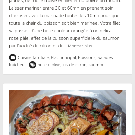
jaunes, de l’huile d’olive en filet et du poivre au moulin.
Laisser mariner entre 30 et 60mn en prenant soin
d’arroser avec la marinade toutes les 10mn pour que
toute la chair du poisson soit bien marinée. Votre filet
va passer d’une belle couleur orangée à un délicat
rose pâle, effet de la cuisson superficielle du saumon
par l’acidité du citron et de…
Montrer plus
Cuisine familiale
,
Plat principal
,
Poissons
,
Salades
fraîcheur
huile d'olive
,
jus de citron
,
saumon