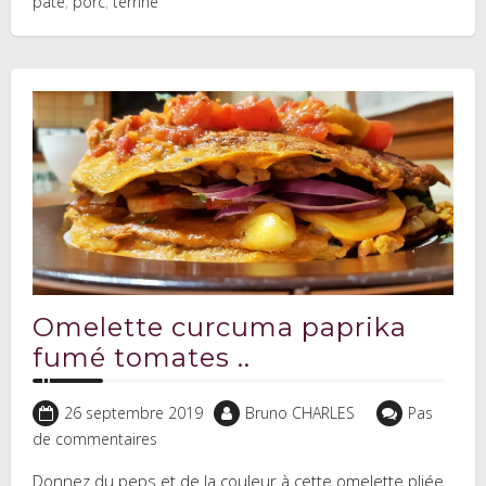
pâté
,
porc
,
terrine
Omelette curcuma paprika
fumé tomates ..
26 septembre 2019
Bruno CHARLES
Pas
de commentaires
Donnez du peps et de la couleur à cette omelette pliée