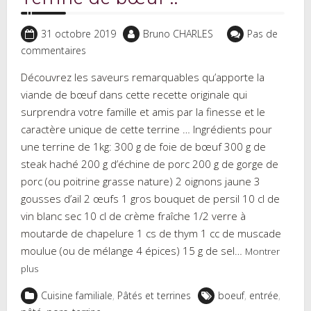
31 octobre 2019
Bruno CHARLES
Pas de
commentaires
Découvrez les saveurs remarquables qu’apporte la
viande de bœuf dans cette recette originale qui
surprendra votre famille et amis par la finesse et le
caractère unique de cette terrine … Ingrédients pour
une terrine de 1kg: 300 g de foie de bœuf 300 g de
steak haché 200 g d’échine de porc 200 g de gorge de
porc (ou poitrine grasse nature) 2 oignons jaune 3
gousses d’ail 2 œufs 1 gros bouquet de persil 10 cl de
vin blanc sec 10 cl de crème fraîche 1/2 verre à
moutarde de chapelure 1 cs de thym 1 cc de muscade
moulue (ou de mélange 4 épices) 15 g de sel…
Montrer
plus
Cuisine familiale
,
Pâtés et terrines
boeuf
,
entrée
,