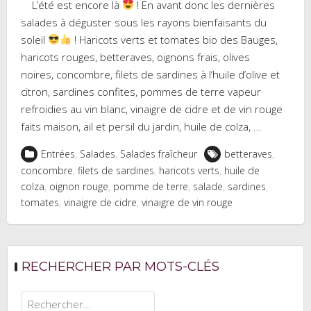
L’été est encore là
! En avant donc les dernières
salades à déguster sous les rayons bienfaisants du
soleil
! Haricots verts et tomates bio des Bauges,
haricots rouges, betteraves, oignons frais, olives
noires, concombre, filets de sardines à l’huile d’olive et
citron, sardines confites, pommes de terre vapeur
refroidies au vin blanc, vinaigre de cidre et de vin rouge
faits maison, ail et persil du jardin, huile de colza, …
Entrées
,
Salades
,
Salades fraîcheur
betteraves
,
concombre
,
filets de sardines
,
haricots verts
,
huile de
colza
,
oignon rouge
,
pomme de terre
,
salade
,
sardines
,
tomates
,
vinaigre de cidre
,
vinaigre de vin rouge
RECHERCHER PAR MOTS-CLÉS
Rechercher :