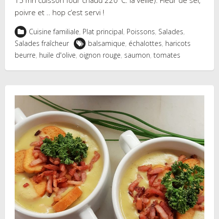
15 mn cuisson four chaud 220°C. la veille). Fleur de sel,
poivre et .. hop c’est servi !
Cuisine familiale
,
Plat principal
,
Poissons
,
Salades
,
Salades fraîcheur
balsamique
,
échalottes
,
haricots
beurre
,
huile d'olive
,
oignon rouge
,
saumon
,
tomates