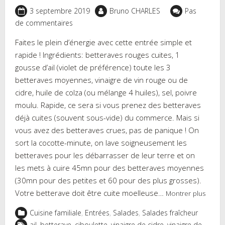
3 septembre 2019
Bruno CHARLES
Pas
de commentaires
Faites le plein d’énergie avec cette entrée simple et
rapide ! Ingrédients: betteraves rouges cuites, 1
gousse d’ail (violet de préférence) toute les 3
betteraves moyennes, vinaigre de vin rouge ou de
cidre, huile de colza (ou mélange 4 huiles), sel, poivre
moulu. Rapide, ce sera si vous prenez des betteraves
déjà cuites (souvent sous-vide) du commerce. Mais si
vous avez des betteraves crues, pas de panique ! On
sort la cocotte-minute, on lave soigneusement les
betteraves pour les débarrasser de leur terre et on
les mets à cuire 45mn pour des betteraves moyennes
(30mn pour des petites et 60 pour des plus grosses).
Votre betterave doit être cuite moelleuse…
Montrer plus
Cuisine familiale
,
Entrées
,
Salades
,
Salades fraîcheur
ail
,
betterave
,
ciboulette
,
vinaigre de cidre
,
vinaigre de