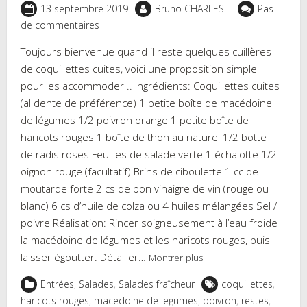
13 septembre 2019
Bruno CHARLES
Pas
de commentaires
Toujours bienvenue quand il reste quelques cuillères
de coquillettes cuites, voici une proposition simple
pour les accommoder .. Ingrédients: Coquillettes cuites
(al dente de préférence) 1 petite boîte de macédoine
de légumes 1/2 poivron orange 1 petite boîte de
haricots rouges 1 boîte de thon au naturel 1/2 botte
de radis roses Feuilles de salade verte 1 échalotte 1/2
oignon rouge (facultatif) Brins de ciboulette 1 cc de
moutarde forte 2 cs de bon vinaigre de vin (rouge ou
blanc) 6 cs d’huile de colza ou 4 huiles mélangées Sel /
poivre Réalisation: Rincer soigneusement à l’eau froide
la macédoine de légumes et les haricots rouges, puis
laisser égoutter. Détailler…
Montrer plus
Entrées
,
Salades
,
Salades fraîcheur
coquillettes
,
haricots rouges
,
macedoine de legumes
,
poivron
,
restes
,