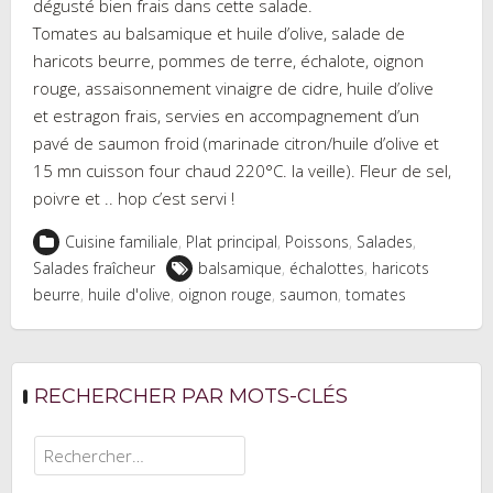
dégusté bien frais dans cette salade.
Tomates au balsamique et huile d’olive, salade de
haricots beurre, pommes de terre, échalote, oignon
rouge, assaisonnement vinaigre de cidre, huile d’olive
et estragon frais, servies en accompagnement d’un
pavé de saumon froid (marinade citron/huile d’olive et
15 mn cuisson four chaud 220°C. la veille). Fleur de sel,
poivre et .. hop c’est servi !
Cuisine familiale
,
Plat principal
,
Poissons
,
Salades
,
Salades fraîcheur
balsamique
,
échalottes
,
haricots
beurre
,
huile d'olive
,
oignon rouge
,
saumon
,
tomates
RECHERCHER PAR MOTS-CLÉS
Rechercher :