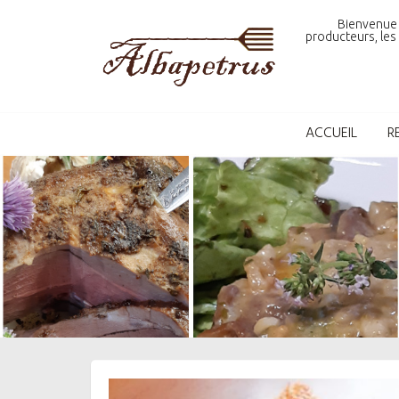
Skip
Bienvenue 
to
producteurs, les 
content
ACCUEIL
R