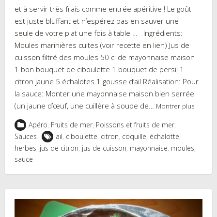
et à servir très frais comme entrée apéritive ! Le goût
est juste bluffant et n’espérez pas en sauver une
seule de votre plat une fois à table … Ingrédients:
Moules marinières cuites (voir recette en lien) Jus de
cuisson filtré des moules 50 cl de mayonnaise maison
1 bon bouquet de ciboulette 1 bouquet de persil 1
citron jaune 5 échalotes 1 gousse d’ail Réalisation: Pour
la sauce: Monter une mayonnaise maison bien serrée
(un jaune d’œuf, une cuillère à soupe de…
Montrer plus
Apéro
,
Fruits de mer
,
Poissons et fruits de mer
,
Sauces
ail
,
ciboulette
,
citron
,
coquille
,
échalotte
,
herbes
,
jus de citron
,
jus de cuisson
,
mayonnaise
,
moules
,
sauce