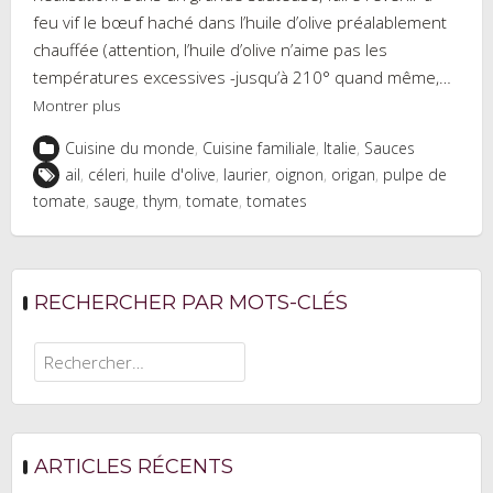
feu vif le bœuf haché dans l’huile d’olive préalablement
chauffée (attention, l’huile d’olive n’aime pas les
températures excessives -jusqu’à 210° quand même,…
Montrer plus
Cuisine du monde
,
Cuisine familiale
,
Italie
,
Sauces
ail
,
céleri
,
huile d'olive
,
laurier
,
oignon
,
origan
,
pulpe de
tomate
,
sauge
,
thym
,
tomate
,
tomates
RECHERCHER PAR MOTS-CLÉS
Rechercher :
ARTICLES RÉCENTS