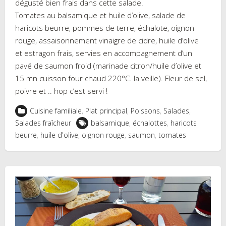
dégusté bien frais dans cette salade.
Tomates au balsamique et huile d’olive, salade de
haricots beurre, pommes de terre, échalote, oignon
rouge, assaisonnement vinaigre de cidre, huile d’olive
et estragon frais, servies en accompagnement d’un
pavé de saumon froid (marinade citron/huile d’olive et
15 mn cuisson four chaud 220°C. la veille). Fleur de sel,
poivre et .. hop c’est servi !
Cuisine familiale
,
Plat principal
,
Poissons
,
Salades
,
Salades fraîcheur
balsamique
,
échalottes
,
haricots
beurre
,
huile d'olive
,
oignon rouge
,
saumon
,
tomates