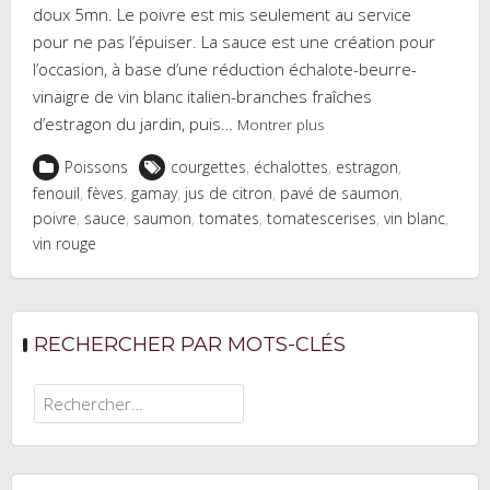
doux 5mn. Le poivre est mis seulement au service
pour ne pas l’épuiser. La sauce est une création pour
l’occasion, à base d’une réduction échalote-beurre-
vinaigre de vin blanc italien-branches fraîches
d’estragon du jardin, puis…
Montrer plus
Poissons
courgettes
,
échalottes
,
estragon
,
fenouil
,
fèves
,
gamay
,
jus de citron
,
pavé de saumon
,
poivre
,
sauce
,
saumon
,
tomates
,
tomatescerises
,
vin blanc
,
vin rouge
RECHERCHER PAR MOTS-CLÉS
Rechercher :