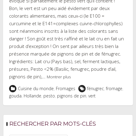
évoque si parfaitement le pesto vert qu’il contient !
Bon, le vert est un peu aidé évidement par deux
colorants alimentaires, mais ceux-ci (le E100 =
curcumine et le E141=complexes cuivre-chlorophylles)
sont néanmoins inscrits à la liste des colorants sans
danger ! Son goût est très raffiné et le lait cru en fait un
produit d’exception ! On sent par ailleurs très bien la
présence marquée de pignons de pin et de fénugrec.
Ingrédients: Lait cru (Pays bas), sel, ferment lactiques,
présures, Pesto <2% (Basilic, fenugrec, poudre d’ail,
pignons de pin),…
Montrer plus
Cuisine du monde
,
Fromages
fénugrec
,
fromage
,
gouda
,
Hollande
,
pesto
,
pignons de pin
,
vert
RECHERCHER PAR MOTS-CLÉS