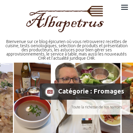
Skip
to
content
Bienvenue sur ce blog épicurien où vous retrouverez recettes de
cuisine, tests oenologiques, selection de produits et présentation
des producteurs, les astuces pour bien gérer ses
approvisionnements, le service à table, mais aussi les nouveautés
CHR et l'actualité juridique CHR.
Catégorie :
Fromages
Toute la richesse de nos terroirs …