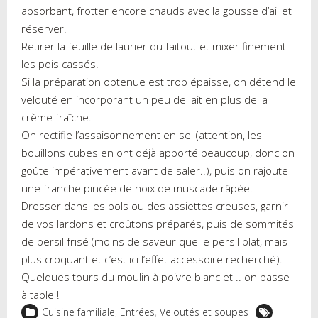
absorbant, frotter encore chauds avec la gousse d’ail et
réserver.
Retirer la feuille de laurier du faitout et mixer finement
les pois cassés.
Si la préparation obtenue est trop épaisse, on détend le
velouté en incorporant un peu de lait en plus de la
crème fraîche.
On rectifie l’assaisonnement en sel (attention, les
bouillons cubes en ont déjà apporté beaucoup, donc on
goûte impérativement avant de saler..), puis on rajoute
une franche pincée de noix de muscade râpée.
Dresser dans les bols ou des assiettes creuses, garnir
de vos lardons et croûtons préparés, puis de sommités
de persil frisé (moins de saveur que le persil plat, mais
plus croquant et c’est ici l’effet accessoire recherché).
Quelques tours du moulin à poivre blanc et .. on passe
à table !
Cuisine familiale
,
Entrées
,
Veloutés et soupes