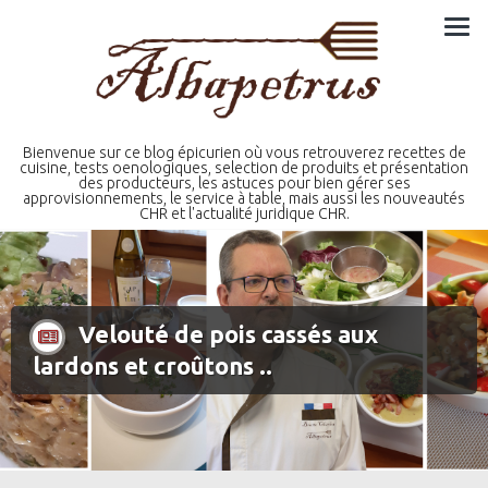
Skip
to
content
Bienvenue sur ce blog épicurien où vous retrouverez recettes de
cuisine, tests oenologiques, selection de produits et présentation
des producteurs, les astuces pour bien gérer ses
approvisionnements, le service à table, mais aussi les nouveautés
CHR et l'actualité juridique CHR.
Velouté de pois cassés aux
lardons et croûtons ..