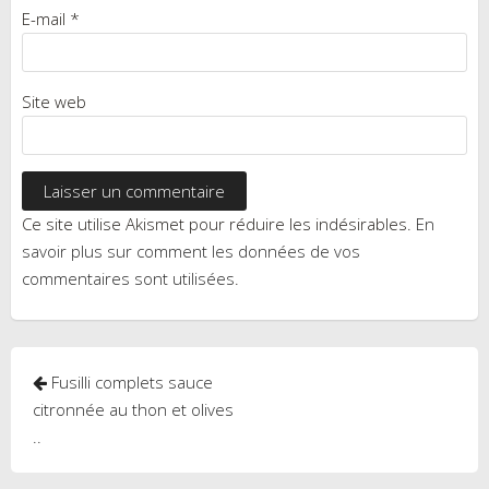
E-mail
*
Site web
Ce site utilise Akismet pour réduire les indésirables.
En
savoir plus sur comment les données de vos
commentaires sont utilisées
.
Navigation
Fusilli complets sauce
de
citronnée au thon et olives
..
l’article