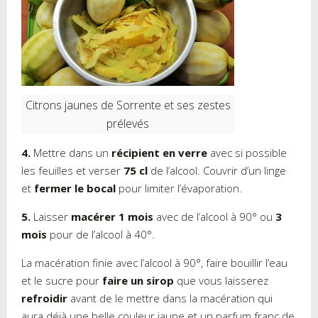
Citrons jaunes de Sorrente et ses zestes
prélevés
4.
Mettre dans un
récipient en verre
avec si possible
les feuilles et verser
75 cl
de l’alcool. Couvrir d’un linge
et
fermer le bocal
pour limiter l’évaporation.
5.
Laisser
macérer 1 mois
avec de l’alcool à 90° ou
3
mois
pour de l’alcool à 40°.
La macération finie avec l’alcool à 90°, faire bouillir l’eau
et le sucre pour
faire un sirop
que vous laisserez
refroidir
avant de le mettre dans la macération qui
aura déjà une belle couleur jaune et un parfum franc de