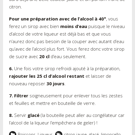
citron.
Pour une préparation avec de l’alcool à 40°
, vous
ferez un sirop avec bien
moins d’eau
puisque le niveau
d’alcool de votre liqueur est déjà bas et que vous
n’aurez donc pas besoin de la couper avec autant d’eau
qu’avec de l’alcool plus fort. Vous ferez donc votre sirop
de sucre avec
20 cl
d’eau seulement.
6.
Une fois votre sirop refroidi ajouté à la préparation,
rajouter les 25 cl d’alcool restant
et laisser de
nouveau reposer
30 jours
.
7.
Filtrer
soigneusement pour enlever tous les zestes
et feuilles et mettre en bouteille de verre.
8.
Servir
glacé
(la bouteille peut aller au congélateur car
l’alcool de la liqueur l’empêchera de geler) !
Boissons
,
Liqueur
citron jaune
,
glacé
,
limoncello
,