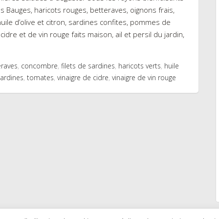
s Bauges, haricots rouges, betteraves, oignons frais,
huile d’olive et citron, sardines confites, pommes de
idre et de vin rouge faits maison, ail et persil du jardin,
eraves
,
concombre
,
filets de sardines
,
haricots verts
,
huile
ardines
,
tomates
,
vinaigre de cidre
,
vinaigre de vin rouge