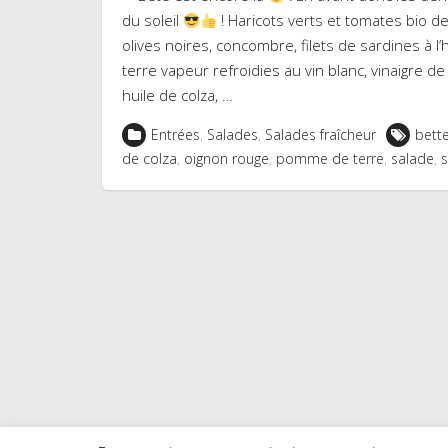
du soleil
! Haricots verts et tomates bio de
olives noires, concombre, filets de sardines à l’
terre vapeur refroidies au vin blanc, vinaigre de c
huile de colza, …
Entrées
,
Salades
,
Salades fraîcheur
bett
de colza
,
oignon rouge
,
pomme de terre
,
salade
,
s