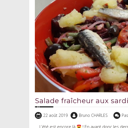
Salade fraîcheur aux sard
22 août 2019
Bruno CHARLES
Pa
L’été est encore là
! En avant donc les der