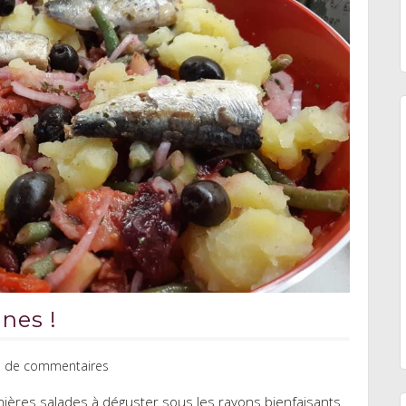
ines !
s de commentaires
nières salades à déguster sous les rayons bienfaisants