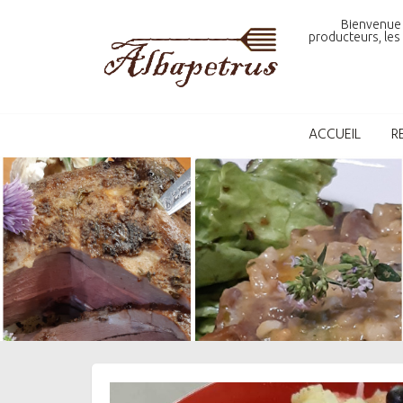
Skip
Bienvenue 
to
producteurs, les 
content
ACCUEIL
R