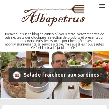
Skip
to
content
Bienvenue sur ce blog épicurien où vous retrouverez recettes de
cuisine, tests oenologiques, selection de produits et présentation
des producteurs, les astuces pour bien gérer ses
approvisionnements, le service à table, mais aussi les nouveautés
CHR et l'actualité juridique CHR.
Salade fraîcheur aux sardines !