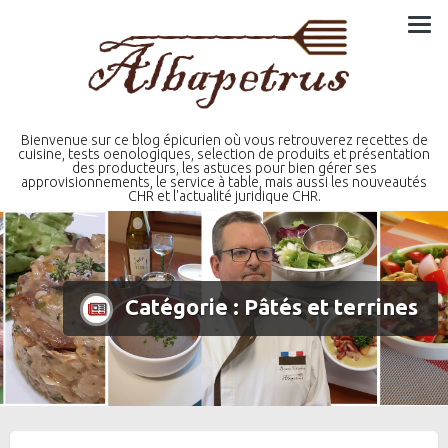
Skip
to
content
Bienvenue sur ce blog épicurien où vous retrouverez recettes de
cuisine, tests oenologiques, selection de produits et présentation
des producteurs, les astuces pour bien gérer ses
approvisionnements, le service à table, mais aussi les nouveautés
CHR et l'actualité juridique CHR.
Catégorie :
Pâtés et terrines