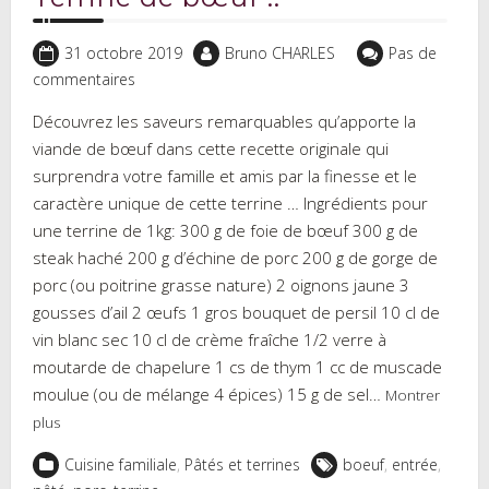
31 octobre 2019
Bruno CHARLES
Pas de
commentaires
Découvrez les saveurs remarquables qu’apporte la
viande de bœuf dans cette recette originale qui
surprendra votre famille et amis par la finesse et le
caractère unique de cette terrine … Ingrédients pour
une terrine de 1kg: 300 g de foie de bœuf 300 g de
steak haché 200 g d’échine de porc 200 g de gorge de
porc (ou poitrine grasse nature) 2 oignons jaune 3
gousses d’ail 2 œufs 1 gros bouquet de persil 10 cl de
vin blanc sec 10 cl de crème fraîche 1/2 verre à
moutarde de chapelure 1 cs de thym 1 cc de muscade
moulue (ou de mélange 4 épices) 15 g de sel…
Montrer
plus
Cuisine familiale
,
Pâtés et terrines
boeuf
,
entrée
,