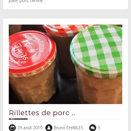
pâté
,
porc
,
terrine
Rillettes de porc ..
29 août 2019
Bruno CHARLES
3