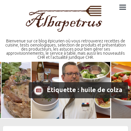
Skip
to
content
Bienvenue sur ce blog épicurien où vous retrouverez recettes de
cuisine, tests oenologiques, selection de produits et présentation
des producteurs, les astuces pour bien gérer ses
approvisionnements, le service à table, mais aussi les nouveautés
CHR et l'actualité juridique CHR.
Étiquette :
huile de colza