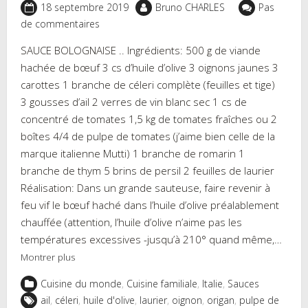
18 septembre 2019
Bruno CHARLES
Pas
de commentaires
SAUCE BOLOGNAISE .. Ingrédients: 500 g de viande
hachée de bœuf 3 cs d’huile d’olive 3 oignons jaunes 3
carottes 1 branche de céleri complète (feuilles et tige)
3 gousses d’ail 2 verres de vin blanc sec 1 cs de
concentré de tomates 1,5 kg de tomates fraîches ou 2
boîtes 4/4 de pulpe de tomates (j’aime bien celle de la
marque italienne Mutti) 1 branche de romarin 1
branche de thym 5 brins de persil 2 feuilles de laurier
Réalisation: Dans un grande sauteuse, faire revenir à
feu vif le bœuf haché dans l’huile d’olive préalablement
chauffée (attention, l’huile d’olive n’aime pas les
températures excessives -jusqu’à 210° quand même,…
Montrer plus
Cuisine du monde
,
Cuisine familiale
,
Italie
,
Sauces
ail
,
céleri
,
huile d'olive
,
laurier
,
oignon
,
origan
,
pulpe de