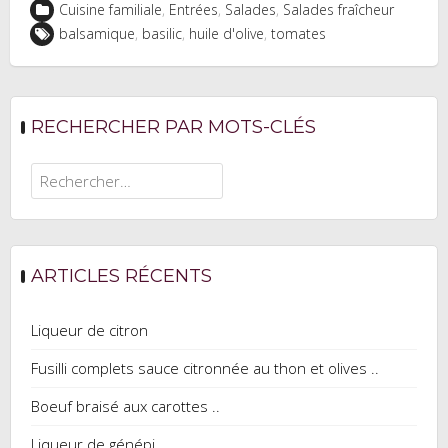
Cuisine familiale
,
Entrées
,
Salades
,
Salades fraîcheur
balsamique
,
basilic
,
huile d'olive
,
tomates
RECHERCHER PAR MOTS-CLÉS
Rechercher :
ARTICLES RÉCENTS
Liqueur de citron
Fusilli complets sauce citronnée au thon et olives ..
Boeuf braisé aux carottes ..
Liqueur de génépi …