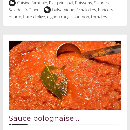
Cuisine familiale
,
Plat principal
,
Poissons
,
Salades
,
Salades fraîcheur
balsamique
,
échalottes
,
haricots
beurre
,
huile d'olive
,
oignon rouge
,
saumon
,
tomates
Sauce bolognaise ..