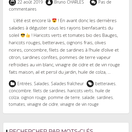
22 août 2019
Bruno CHARLES
Pas de
commentaires
L’été est encore là
! En avant donc les dernières
salades à déguster sous les rayons bienfaisants du
soleil
! Haricots verts et tomates bio des Bauges,
haricots rouges, betteraves, oignons frais, olives
noires, concombre, filets de sardines à l’huile d’olive et
citron, sardines confites, pommes de terre vapeur
refroidies au vin blanc, vinaigre de cidre et de vin rouge
faits maison, ail et persil du jardin, huile de colza, …
Entrées
,
Salades
,
Salades fraîcheur
betteraves
,
concombre
,
filets de sardines
,
haricots verts
,
huile de
colza
,
oignon rouge
,
pomme de terre
,
salade
,
sardines
,
tomates
,
vinaigre de cidre
,
vinaigre de vin rouge
RECHERCHER PAR MOTS-CLÉS