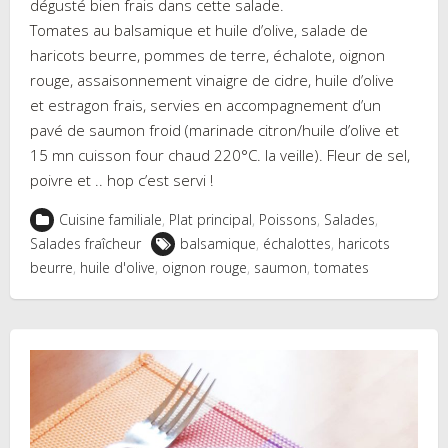
dégusté bien frais dans cette salade.
Tomates au balsamique et huile d’olive, salade de
haricots beurre, pommes de terre, échalote, oignon
rouge, assaisonnement vinaigre de cidre, huile d’olive
et estragon frais, servies en accompagnement d’un
pavé de saumon froid (marinade citron/huile d’olive et
15 mn cuisson four chaud 220°C. la veille). Fleur de sel,
poivre et .. hop c’est servi !
Cuisine familiale
,
Plat principal
,
Poissons
,
Salades
,
Salades fraîcheur
balsamique
,
échalottes
,
haricots
beurre
,
huile d'olive
,
oignon rouge
,
saumon
,
tomates