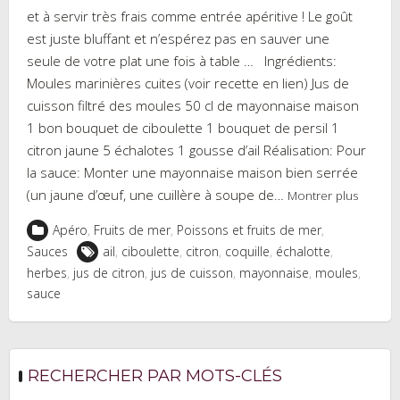
et à servir très frais comme entrée apéritive ! Le goût
est juste bluffant et n’espérez pas en sauver une
seule de votre plat une fois à table … Ingrédients:
Moules marinières cuites (voir recette en lien) Jus de
cuisson filtré des moules 50 cl de mayonnaise maison
1 bon bouquet de ciboulette 1 bouquet de persil 1
citron jaune 5 échalotes 1 gousse d’ail Réalisation: Pour
la sauce: Monter une mayonnaise maison bien serrée
(un jaune d’œuf, une cuillère à soupe de…
Montrer plus
Apéro
,
Fruits de mer
,
Poissons et fruits de mer
,
Sauces
ail
,
ciboulette
,
citron
,
coquille
,
échalotte
,
herbes
,
jus de citron
,
jus de cuisson
,
mayonnaise
,
moules
,
sauce
RECHERCHER PAR MOTS-CLÉS