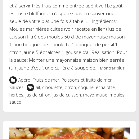
et à servir très frais comme entrée apéritive ! Le goût
est juste bluffant et n’espérez pas en sauver une
seule de votre plat une fois à table … Ingrédients:
Moules marinières cuites (voir recette en lien) Jus de
cuisson filtré des moules 50 cl de mayonnaise maison
1 bon bouquet de ciboulette 1 bouquet de persil 1
citron jaune 5 échalotes 1 gousse d’ail Réalisation: Pour
la sauce: Monter une mayonnaise maison bien serrée
(un jaune d’œuf, une cuillère à soupe de…
Montrer plus
Apéro
,
Fruits de mer
,
Poissons et fruits de mer
,
Sauces
ail
,
ciboulette
,
citron
,
coquille
,
échalotte
,
herbes
,
jus de citron
,
jus de cuisson
,
mayonnaise
,
moules
,
sauce