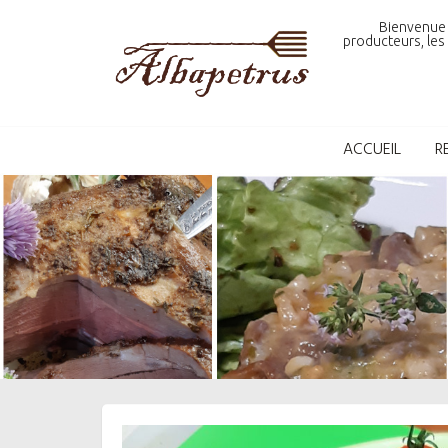
Skip
Bienvenue 
to
producteurs, les 
content
ACCUEIL
R