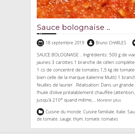
Sauce bolognaise ..
18 septembre 2019
Bruno CHARLES
SAUCE BOLOGNAISE .. Ingrédients: 500 g de vian
jaunes 3 carottes 1 branche de céleri complète (
1 cs de concentré de tomates 1,5 kg de tomates
bien celle de la marque italienne Mutti) 1 bran
feuilles de laurier Réalisation: Dans un grande
l’huile d’olive préalablement chauffée (attention
jusqu’à 210° quand même,…
Montrer plus
Cuisine du monde
,
Cuisine familiale
,
Italie
,
Sau
de tomate
,
sauge
,
thym
,
tomate
,
tomates