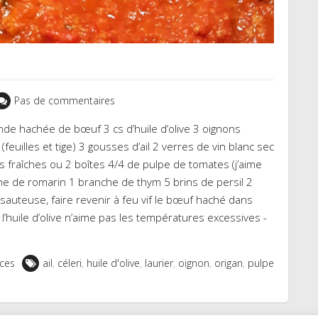
Pas de commentaires
de hachée de bœuf 3 cs d’huile d’olive 3 oignons
feuilles et tige) 3 gousses d’ail 2 verres de vin blanc sec
 fraîches ou 2 boîtes 4/4 de pulpe de tomates (j’aime
che de romarin 1 branche de thym 5 brins de persil 2
 sauteuse, faire revenir à feu vif le bœuf haché dans
, l’huile d’olive n’aime pas les températures excessives -
ces
ail
,
céleri
,
huile d'olive
,
laurier
,
oignon
,
origan
,
pulpe