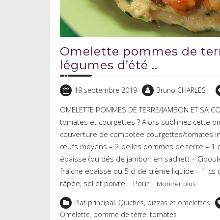
Omelette pommes de ter
légumes d’été ..
19 septembre 2019
Bruno CHARLES
OMELETTE POMMES DE TERRE/JAMBON ET SA COMP
tomates et courgettes ? Alors sublimez cette
couverture de compotée courgettes/tomates Ing
œufs moyens – 2 belles pommes de terre – 1 o
épaisse (ou dés de jambon en sachet) – Ciboule
fraîche épaisse ou 5 cl de crème liquide – 1 cs 
râpée, sel et poivre. Pour…
Montrer plus
Plat principal
,
Quiches, pizzas et omelettes
Omelette
,
pomme de terre
,
tomates