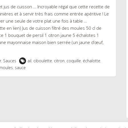
 jus de cuisson … Incroyable régal que cette recette de
ières et à servir très frais comme entrée apéritive ! Le
ver une seule de votre plat une fois à table …
tte en lien) Jus de cuisson filtré des moules 50 cl de
 1 bouquet de persil 1 citron jaune 5 échalotes 1
r une mayonnaise maison bien serrée (un jaune d’œuf,
r
,
Sauces
ail
,
ciboulette
,
citron
,
coquille
,
échalotte
,
moules
,
sauce