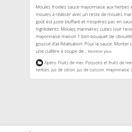
Moules froides sauce mayonnaise aux herbes et
moules à réaliser avec un reste de moules marin
goût est juste bluffant et n’espérez pas en sau
Ingrédients: Moules marinières cuites (voir rece
mayonnaise maison 1 bon bouquet de ciboulette
gousse d’ail Réalisation: Pour la sauce: Monte
une cuillère à soupe de…
Montrer plus
Apéro
,
Fruits de mer
,
Poissons et fruits de me
herbes
,
jus de citron
,
jus de cuisson
,
mayonnaise
,