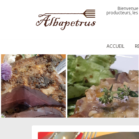
Skip
Bienvenue 
to
producteurs, les 
content
ACCUEIL
R