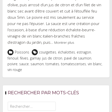
d’olive, puis arrosé d’un jus de citron et d’un filet de vin
blanc sec avant d’être couvert et cuit à l’étouffée feu
doux 5mn. Le poivre est mis seulement au service
pour ne pas l’épuiser. La sauce est une création pour
l’occasion, à base d’une réduction échalote-beurre-
vinaigre de vin blanc italien-branches fraîches
d’estragon du jardin, puis…
Montrer plus
Poissons
courgettes
,
échalottes
,
estragon
,
fenouil
,
fèves
,
gamay
,
jus de citron
,
pavé de saumon
,
poivre
,
sauce
,
saumon
,
tomates
,
tomatescerises
,
vin blanc
,
vin rouge
RECHERCHER PAR MOTS-CLÉS
Rechercher :