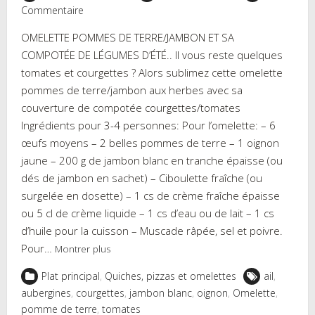
Commentaire
OMELETTE POMMES DE TERRE/JAMBON ET SA
COMPOTÉE DE LÉGUMES D’ÉTÉ.. Il vous reste quelques
tomates et courgettes ? Alors sublimez cette omelette
pommes de terre/jambon aux herbes avec sa
couverture de compotée courgettes/tomates
Ingrédients pour 3-4 personnes: Pour l’omelette: – 6
œufs moyens – 2 belles pommes de terre – 1 oignon
jaune – 200 g de jambon blanc en tranche épaisse (ou
dés de jambon en sachet) – Ciboulette fraîche (ou
surgelée en dosette) – 1 cs de crème fraîche épaisse
ou 5 cl de crème liquide – 1 cs d’eau ou de lait – 1 cs
d’huile pour la cuisson – Muscade râpée, sel et poivre.
Pour…
Montrer plus
Plat principal
,
Quiches, pizzas et omelettes
ail
,
aubergines
,
courgettes
,
jambon blanc
,
oignon
,
Omelette
,
pomme de terre
,
tomates