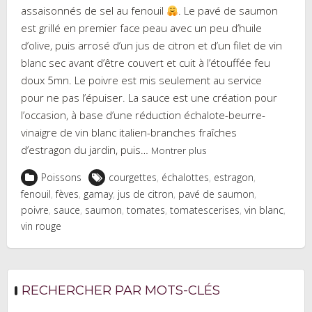
assaisonnés de sel au fenouil
. Le pavé de saumon
est grillé en premier face peau avec un peu d’huile
d’olive, puis arrosé d’un jus de citron et d’un filet de vin
blanc sec avant d’être couvert et cuit à l’étouffée feu
doux 5mn. Le poivre est mis seulement au service
pour ne pas l’épuiser. La sauce est une création pour
l’occasion, à base d’une réduction échalote-beurre-
vinaigre de vin blanc italien-branches fraîches
d’estragon du jardin, puis…
Montrer plus
Poissons
courgettes
,
échalottes
,
estragon
,
fenouil
,
fèves
,
gamay
,
jus de citron
,
pavé de saumon
,
poivre
,
sauce
,
saumon
,
tomates
,
tomatescerises
,
vin blanc
,
vin rouge
RECHERCHER PAR MOTS-CLÉS