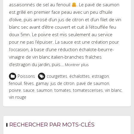
assaisonnés de sel au fenouil
. Le pavé de saumon
est grillé en premier face peau avec un peu d’huile
d’olive, puis arrosé d’un jus de citron et d’un filet de vin
blanc sec avant d’être couvert et cuit à l’étouffée feu
doux 5mn. Le poivre est mis seulement au service
pour ne pas l’épuiser. La sauce est une création pour
l’occasion, à base d’une réduction échalote-beurre-
vinaigre de vin blanc italien-branches fraîches
d’estragon du jardin, puis…
Montrer plus
Poissons
courgettes
,
échalottes
,
estragon
,
fenouil
,
fèves
,
gamay
,
jus de citron
,
pavé de saumon
,
poivre
,
sauce
,
saumon
,
tomates
,
tomatescerises
,
vin blanc
,
vin rouge
RECHERCHER PAR MOTS-CLÉS