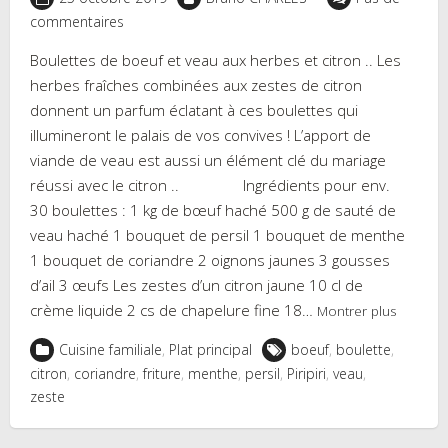
commentaires
Boulettes de boeuf et veau aux herbes et citron .. Les
herbes fraîches combinées aux zestes de citron
donnent un parfum éclatant à ces boulettes qui
illumineront le palais de vos convives ! L’apport de
viande de veau est aussi un élément clé du mariage
réussi avec le citron .. Ingrédients pour env.
30 boulettes : 1 kg de bœuf haché 500 g de sauté de
veau haché 1 bouquet de persil 1 bouquet de menthe
1 bouquet de coriandre 2 oignons jaunes 3 gousses
d’ail 3 œufs Les zestes d’un citron jaune 10 cl de
crème liquide 2 cs de chapelure fine 18…
Montrer plus
Cuisine familiale
,
Plat principal
boeuf
,
boulette
,
citron
,
coriandre
,
friture
,
menthe
,
persil
,
Piripiri
,
veau
,
zeste