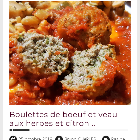
Boulettes de boeuf et veau
aux herbes et citron ..
25 octobre 2019
Bruno CHARLES
Pas de