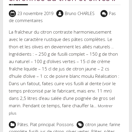
23 novembre 2019
Bruno CHARLES
Pas
de commentaires
La fraîcheur du citron contraste harmonieusement
avec le caractère rustique des pâtes complètes. Le
thon et les olives en deviennent les alliés naturels ..
Ingrédients : – 250 g de fusilli complet – 150 g de thon
au naturel – 100 g d’olives vertes – 15 cl de crème
fraîche liquide – 15 cl de jus de citron jaune – 2 cs
d’huile d’olive – 1 cc de poivre blanc moulu Réalisation :
Dans un faitout, faites cuire vos fusilli al dente (voir le
temps préconisé par le fabricant, mais env. 11 mn)
dans 2,5 litres d’eau salée d’une poignée de gros sel
marin. Pendant ce temps, faire chauffer la…
Montrer
plus
Pâtes
,
Plat principal
,
Poissons
citron jaune
,
farine
complète
,
fusilli
,
jus de citron
,
olives vertes
,
Pâtes
,
pâtes