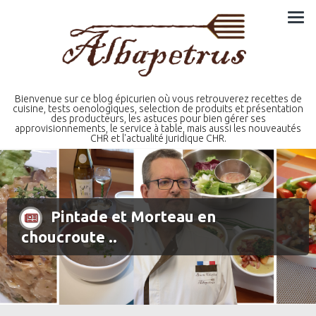
Skip
to
content
Bienvenue sur ce blog épicurien où vous retrouverez recettes de
cuisine, tests oenologiques, selection de produits et présentation
des producteurs, les astuces pour bien gérer ses
approvisionnements, le service à table, mais aussi les nouveautés
CHR et l'actualité juridique CHR.
Pintade et Morteau en
choucroute ..