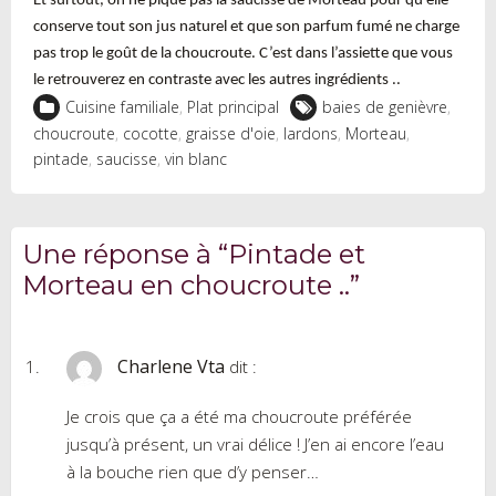
Et surtout, on ne pique pas la saucisse de Morteau pour qu’elle
conserve tout son jus naturel et que son parfum fumé ne charge
pas trop le goût de la choucroute. C’est dans l’assiette que vous
le retrouverez en contraste avec les autres ingrédients ..
Cuisine familiale
,
Plat principal
baies de genièvre
,
choucroute
,
cocotte
,
graisse d'oie
,
lardons
,
Morteau
,
pintade
,
saucisse
,
vin blanc
Une réponse à “Pintade et
Morteau en choucroute ..”
Charlene Vta
dit :
Je crois que ça a été ma choucroute préférée
jusqu’à présent, un vrai délice ! J’en ai encore l’eau
à la bouche rien que d’y penser…