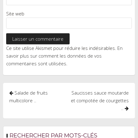
Site web
Ce site utilise Akismet pour réduire les indésirables.
En
savoir plus sur comment les données de vos
commentaires sont utilisées
.
Navigation
Salade de fruits
Saucisses sauce moutarde
de
multicolore ..
et compotée de courgettes
..
l’article
RECHERCHER PAR MOTS-CLÉS